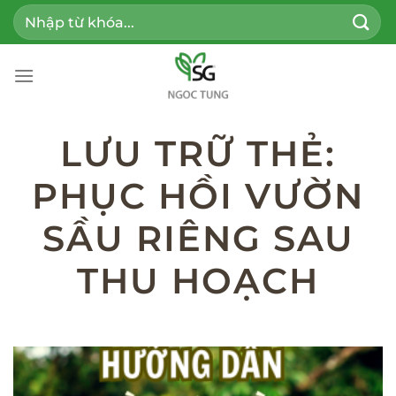
Bỏ
Tìm
qua
kiếm:
nội
dung
LƯU TRỮ THẺ:
PHỤC HỒI VƯỜN
SẦU RIÊNG SAU
THU HOẠCH