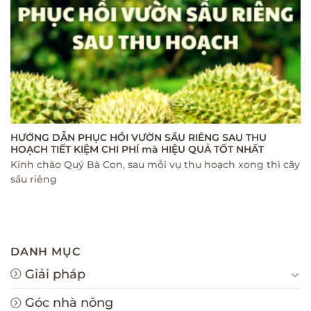
HƯỚNG DẪN PHỤC HỒI VƯỜN SẦU RIÊNG SAU THU
HOẠCH TIẾT KIỆM CHI PHÍ mà HIỆU QUẢ TỐT NHẤT
Kính chào Quý Bà Con, sau mỗi vụ thu hoạch xong thì cây
sầu riêng
DANH MỤC
Giải pháp
Góc nhà nông