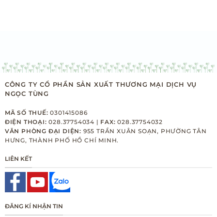
CÔNG TY CỔ PHẦN SẢN XUẤT THƯƠNG MẠI DỊCH VỤ
NGỌC TÙNG
MÃ SỐ THUẾ:
0301415086
ĐIỆN THOẠI:
028.37754034 |
FAX:
028.37754032
VĂN PHÒNG ĐẠI DIỆN:
955 TRẦN XUÂN SOẠN, PHƯỜNG TÂN
HƯNG, THÀNH PHỐ HỒ CHÍ MINH.
LIÊN KẾT
ĐĂNG KÍ NHẬN TIN