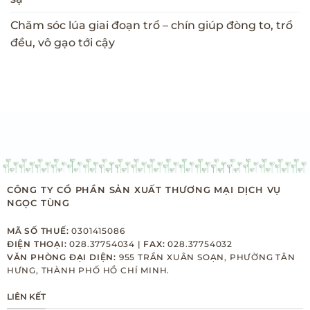
Chăm sóc lúa giai đoạn trổ – chín giúp đòng to, trổ
đều, vô gạo tới cậy
CÔNG TY CỔ PHẦN SẢN XUẤT THƯƠNG MẠI DỊCH VỤ
NGỌC TÙNG
MÃ SỐ THUẾ:
0301415086
ĐIỆN THOẠI:
028.37754034 |
FAX:
028.37754032
VĂN PHÒNG ĐẠI DIỆN:
955 TRẦN XUÂN SOẠN, PHƯỜNG TÂN
HƯNG, THÀNH PHỐ HỒ CHÍ MINH.
LIÊN KẾT