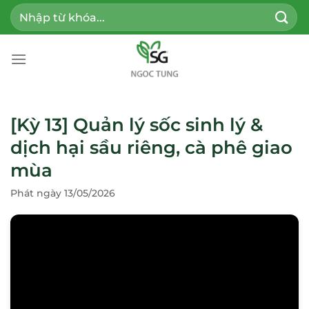
Bỏ
Tìm
qua
kiếm:
nội
dung
[Kỳ 13] Quản lý sốc sinh lý &
dịch hại sầu riêng, cà phê giao
mùa
Phát ngày 13/05/2026