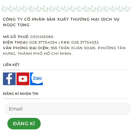
30/09/2025
[Kỳ 5] Quản lý sâu bệnh hại quan trọng
CÔNG TY CỔ PHẦN SẢN XUẤT THƯƠNG MẠI DỊCH VỤ
trên cây họ bầu, bí
NGỌC TÙNG
23/09/2025
MÃ SỐ THUẾ:
0301415086
[Kỳ 4] Quản lý sâu hại quan trọng trên
ĐIỆN THOẠI:
028.37754034 |
FAX:
028.37754032
cây sầu riêng
VĂN PHÒNG ĐẠI DIỆN:
955 TRẦN XUÂN SOẠN, PHƯỜNG TÂN
29/08/2025
HƯNG, THÀNH PHỐ HỒ CHÍ MINH.
LIÊN KẾT
[Kỳ 3] Quản lý dịch hại cuối vụ trên cây
lúa
12/08/2025
ĐĂNG KÍ NHẬN TIN
[Kỳ 2] Quản lý dịch hại đầu vụ trên cây
lúa
29/07/2025
[Kỳ 1] Quản lý bệnh hại quan trọng trong
mùa mưa trên cây sầu riêng
01/07/2025