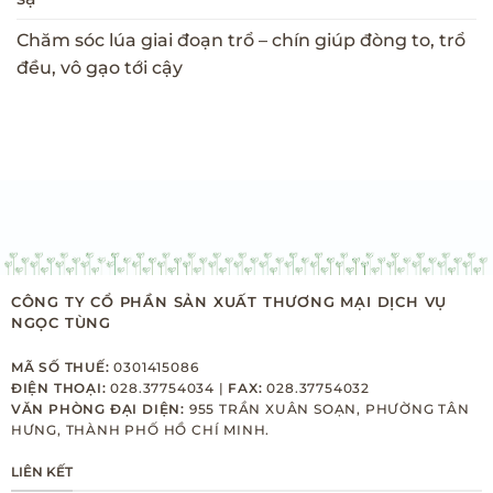
Chăm sóc lúa giai đoạn trổ – chín giúp đòng to, trổ
đều, vô gạo tới cậy
CÔNG TY CỔ PHẦN SẢN XUẤT THƯƠNG MẠI DỊCH VỤ
NGỌC TÙNG
MÃ SỐ THUẾ:
0301415086
ĐIỆN THOẠI:
028.37754034 |
FAX:
028.37754032
VĂN PHÒNG ĐẠI DIỆN:
955 TRẦN XUÂN SOẠN, PHƯỜNG TÂN
HƯNG, THÀNH PHỐ HỒ CHÍ MINH.
LIÊN KẾT