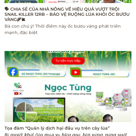
🗣 CHIA SẺ CỦA NHÀ NÔNG VỀ HIỆU QUẢ VƯỢT TRỘI
SNAIL KILLER 12RB – BẢO VỆ RUỘNG LÚA KHỎI ỐC BƯƠU
VÀNG🌾🐌
Bà con chú ý! Thời điểm này ốc bươu vàng phát triển
mạnh, đặc biệt
Tọa đàm “Quản lý dịch hại đầu vụ trên cây lúa”
𝘽𝒊́ 𝙦𝙪𝙮𝒆̂́𝙩 𝙠𝙝𝒐̛̉𝙞 đ𝒂̂̀𝙪 𝙢𝒖̀𝙖 𝙫𝒖̣ 𝙝𝙞𝒆̣̂𝙪 𝙦𝙪𝒂̉, 𝙗𝒆̂̀𝙣 𝙫𝒖̛̃𝙣𝙜, 𝙣𝒂̆𝙣𝙜 𝙨𝙪𝒂̂́𝙩