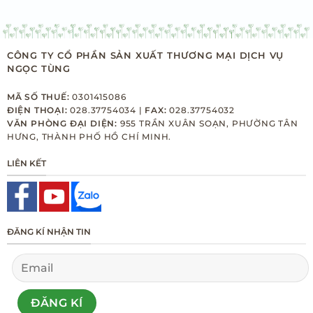
CÔNG TY CỔ PHẦN SẢN XUẤT THƯƠNG MẠI DỊCH VỤ
NGỌC TÙNG
MÃ SỐ THUẾ:
0301415086
ĐIỆN THOẠI:
028.37754034 |
FAX:
028.37754032
VĂN PHÒNG ĐẠI DIỆN:
955 TRẦN XUÂN SOẠN, PHƯỜNG TÂN
HƯNG, THÀNH PHỐ HỒ CHÍ MINH.
LIÊN KẾT
ĐĂNG KÍ NHẬN TIN