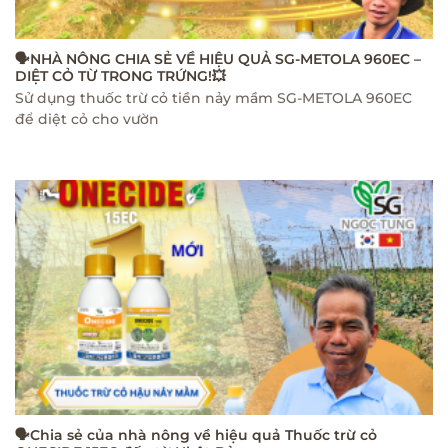
🗣NHÀ NÔNG CHIA SẺ VỀ HIỆU QUẢ SG-METOLA 960EC –
DIỆT CỎ TỪ TRONG TRỨNG!💥
Sử dụng thuốc trừ cỏ tiền nảy mầm SG-METOLA 960EC
để diệt cỏ cho vườn
🗣Chia sẻ của nhà nông về hiệu quả Thuốc trừ cỏ