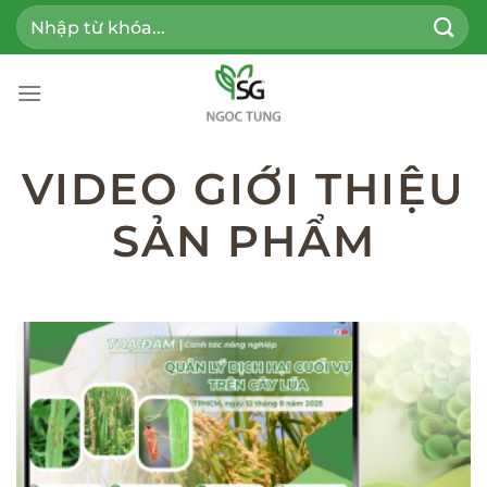
Bỏ
Tìm
qua
kiếm:
nội
dung
VIDEO GIỚI THIỆU
SẢN PHẨM