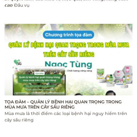
𝙘𝙖𝙤 Đầu vụ
TỌA ĐÀM – QUẢN LÝ BỆNH HẠI QUAN TRỌNG TRONG
MÙA MƯA TRÊN CÂY SẦU RIÊNG
Mùa mưa là thời điểm các loại bệnh hại nguy hiểm trên
cây sầu riêng