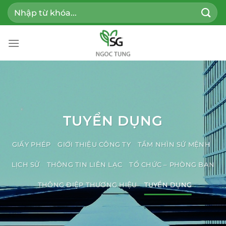
Bỏ
Tìm
qua
kiếm:
nội
dung
TUYỂN DỤNG
GIẤY PHÉP
GIỚI THIỆU CÔNG TY
TẦM NHÌN SỨ MỆNH
LỊCH SỬ
THÔNG TIN LIÊN LẠC
TỔ CHỨC – PHÒNG BAN
THÔNG ĐIỆP THƯƠNG HIỆU
TUYỂN DỤNG