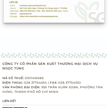
CÔNG TY CỔ PHẦN SẢN XUẤT THƯƠNG MẠI DỊCH VỤ
NGỌC TÙNG
MÃ SỐ THUẾ:
0301415086
ĐIỆN THOẠI:
028.37754034 |
FAX:
028.37754032
VĂN PHÒNG ĐẠI DIỆN:
955 TRẦN XUÂN SOẠN, PHƯỜNG TÂN
HƯNG, THÀNH PHỐ HỒ CHÍ MINH.
LIÊN KẾT