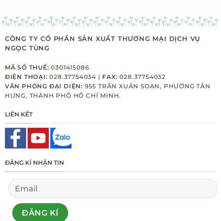
CÔNG TY CỔ PHẦN SẢN XUẤT THƯƠNG MẠI DỊCH VỤ
NGỌC TÙNG
MÃ SỐ THUẾ:
0301415086
ĐIỆN THOẠI:
028.37754034 |
FAX:
028.37754032
VĂN PHÒNG ĐẠI DIỆN:
955 TRẦN XUÂN SOẠN, PHƯỜNG TÂN
HƯNG, THÀNH PHỐ HỒ CHÍ MINH.
LIÊN KẾT
ĐĂNG KÍ NHẬN TIN