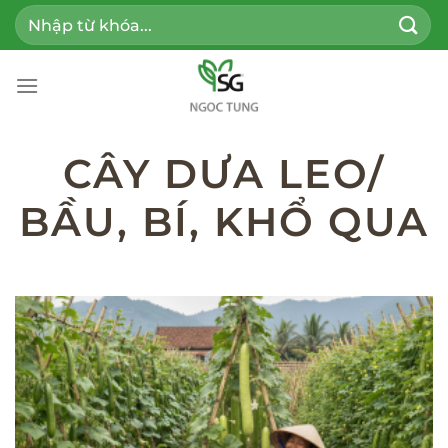
Bỏ
Tìm
qua
kiếm:
nội
dung
CÂY DƯA LEO/
BẦU, BÍ, KHỔ QUA