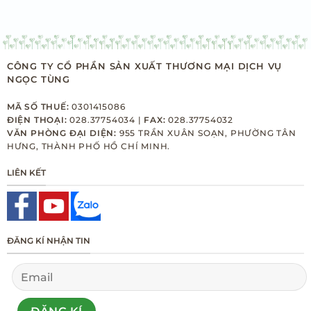
CÔNG TY CỔ PHẦN SẢN XUẤT THƯƠNG MẠI DỊCH VỤ
NGỌC TÙNG
MÃ SỐ THUẾ:
0301415086
ĐIỆN THOẠI:
028.37754034 |
FAX:
028.37754032
VĂN PHÒNG ĐẠI DIỆN:
955 TRẦN XUÂN SOẠN, PHƯỜNG TÂN
HƯNG, THÀNH PHỐ HỒ CHÍ MINH.
LIÊN KẾT
ĐĂNG KÍ NHẬN TIN