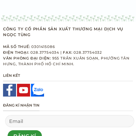
CÔNG TY CỔ PHẦN SẢN XUẤT THƯƠNG MẠI DỊCH VỤ
NGỌC TÙNG
MÃ SỐ THUẾ:
0301415086
ĐIỆN THOẠI:
028.37754034 |
FAX:
028.37754032
VĂN PHÒNG ĐẠI DIỆN:
955 TRẦN XUÂN SOẠN, PHƯỜNG TÂN
HƯNG, THÀNH PHỐ HỒ CHÍ MINH.
LIÊN KẾT
ĐĂNG KÍ NHẬN TIN