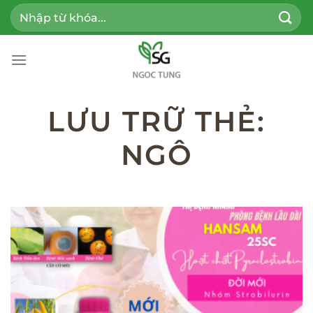
Bỏ
Tìm
qua
kiếm:
nội
dung
LƯU TRỮ THẺ:
NGÔ