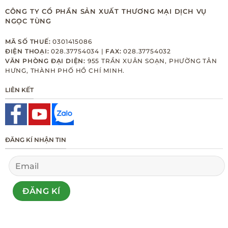
CÔNG TY CỔ PHẦN SẢN XUẤT THƯƠNG MẠI DỊCH VỤ
NGỌC TÙNG
MÃ SỐ THUẾ:
0301415086
ĐIỆN THOẠI:
028.37754034 |
FAX:
028.37754032
VĂN PHÒNG ĐẠI DIỆN:
955 TRẦN XUÂN SOẠN, PHƯỜNG TÂN
HƯNG, THÀNH PHỐ HỒ CHÍ MINH.
LIÊN KẾT
ĐĂNG KÍ NHẬN TIN