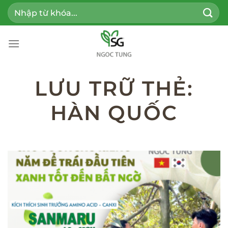
Bỏ
Tìm
qua
kiếm:
nội
dung
LƯU TRỮ THẺ:
HÀN QUỐC