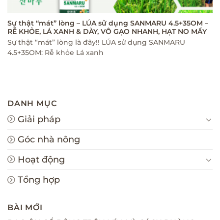
Sự thật “mát” lòng – LÚA sử dụng SANMARU 4.5+35OM –
RỄ KHỎE, LÁ XANH & DÀY, VÔ GẠO NHANH, HẠT NO MẨY
Sự thật “mát” lòng là đây!! LÚA sử dụng SANMARU
4.5+35OM: Rễ khỏe Lá xanh
DANH MỤC
Giải pháp
Góc nhà nông
Hoạt động
Tổng hợp
BÀI MỚI