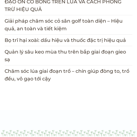
ĐẠO ÔN CỔ BÔNG TRÊN LÚA VÀ CÁCH PHÒNG
TRỪ HIỆU QUẢ
Giải pháp chăm sóc cỏ sân golf toàn diện – Hiệu
quả, an toàn và tiết kiệm
Bọ trĩ hại xoài: dấu hiệu và thuốc đặc trị hiệu quả
Quản lý sâu keo mùa thu trên bắp giai đoạn gieo
sạ
Chăm sóc lúa giai đoạn trổ – chín giúp đòng to, trổ
đều, vô gạo tới cậy