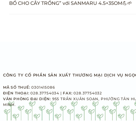
BỔ CHO CÂY TRỒNG” với SANMARU 4.5+35OM💪🌱
CÔNG TY CỔ PHẦN SẢN XUẤT THƯƠNG MẠI DỊCH VỤ NGỌ
MÃ SỐ THUẾ:
0301415086
ĐIỆN THOẠI:
028.37754034 |
FAX:
028.37754032
VĂN PHÒNG ĐẠI DIỆN:
955 TRẦN XUÂN SOẠN, PHƯỜNG TÂN H
MINH.