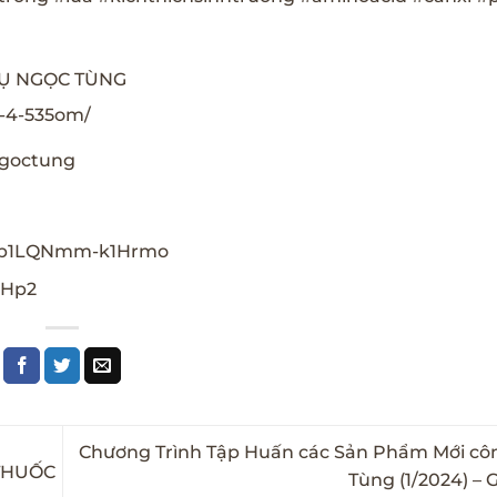
VỤ NGỌC TÙNG
-4-535om/
ngoctung
glb1LQNmm-k1Hrmo
1Hp2
Chương Trình Tập Huấn các Sản Phẩm Mới cô
“THUỐC
Tùng (1/2024) 