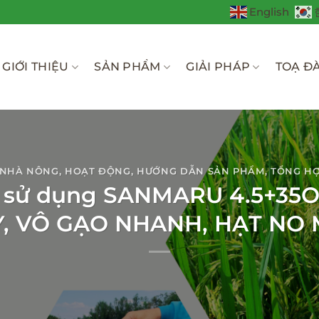
English
GIỚI THIỆU
SẢN PHẨM
GIẢI PHÁP
TOẠ Đ
 NHÀ NÔNG
,
HOẠT ĐỘNG
,
HƯỚNG DẪN SẢN PHẨM
,
TỔNG H
ÚA sử dụng SANMARU 4.5+35
, VÔ GẠO NHANH, HẠT NO