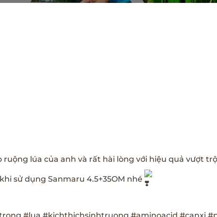
ng lúa của anh và rất hài lòng với hiệu quả vượt trội 
 khi sử dụng Sanmaru 4.5+35OM nhé
trong
#lua
#kichthichsinhtruong
#aminoacid
#canxi
#