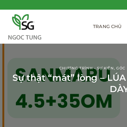
Bỏ
qua
nội
dung
TRANG CHỦ
CHƯƠNG TRÌNH - SỰ KIỆN
,
GÓC
Sự thật “mát” lòng – L
DÀY