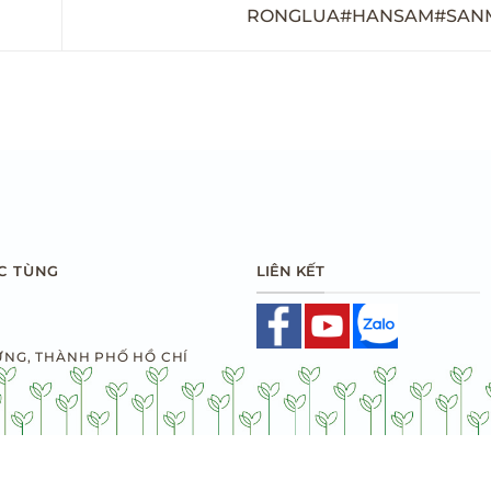
RONGLUA#HANSAM#SA
LIÊN KẾT
C TÙNG
ƯNG, THÀNH PHỐ HỒ CHÍ