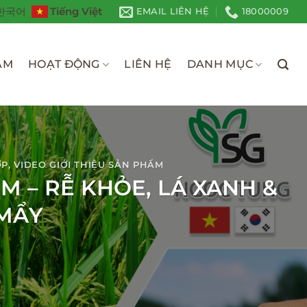
Tiếng Việt
한국어
EMAIL LIÊN HỆ
18000009
ÀM
HOẠT ĐỘNG
LIÊN HỆ
DANH MỤC
ỢP
,
VIDEO GIỚI THIỆU SẢN PHẨM
OM – RỄ KHỎE, LÁ XANH &
 MẨY