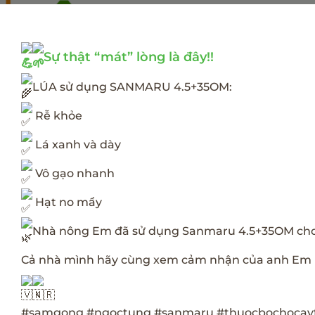
Sự thật “mát” lòng là đây!!
LÚA sử dụng SANMARU 4.5+35OM:
Rễ khỏe
Lá xanh và dày
Vô gạo nhanh
Hạt no mẩy
Nhà nông Em đã sử dụng Sanmaru 4.5+35OM cho ruộ
Cả nhà mình hãy cùng xem cảm nhận của anh Em
#samgong
#ngoctung
#sanmaru
#thuocbochocay