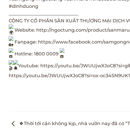
#dinhduong
______________________________
CÔNG TY CỔ PHẦN SẢN XUẤT THƯƠNG MẠI DỊCH 
Website:
http://ngoctung.com/product/sanmaru
Fanpage:
https://www.facebook.com/samgong
Hotline: 1800 0009
Youtube:
https://youtu.be/JWUUjwXJoC8?si=
https://youtu.be/JWUUjwXJoC8?si=ox-oc34SN9UK
🍀Thời tới cản không kịp, nhà vườn nay đã có 