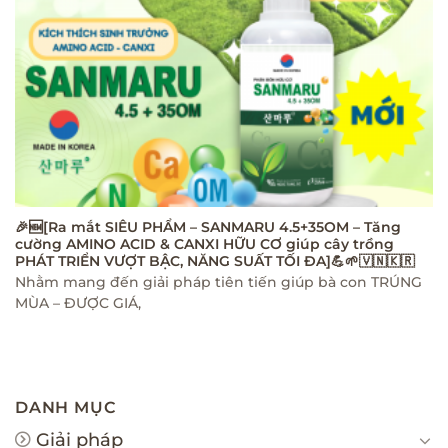
🎉🆕[Ra mắt SIÊU PHẨM – SANMARU 4.5+35OM – Tăng
cường AMINO ACID & CANXI HỮU CƠ giúp cây trồng
PHÁT TRIỂN VƯỢT BẬC, NĂNG SUẤT TỐI ĐA]💪🌱🇻🇳🇰🇷
Nhằm mang đến giải pháp tiên tiến giúp bà con TRÚNG
MÙA – ĐƯỢC GIÁ,
DANH MỤC
Giải pháp