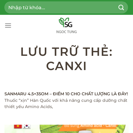
Bỏ
Tìm
qua
kiếm:
nội
dung
LƯU TRỮ THẺ:
CANXI
SANMARU 4.5+35OM – ĐIỂM 10 CHO CHẤT LƯỢNG LÀ ĐÂY!
Thuốc “xịn” Hàn Quốc với khả năng cung cấp dưỡng chất
thiết yếu Amino Acids,