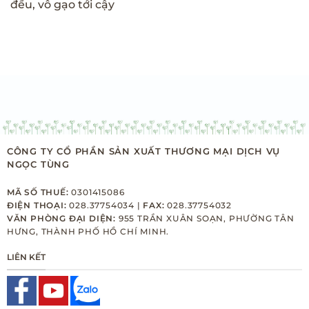
đều, vô gạo tới cậy
CÔNG TY CỔ PHẦN SẢN XUẤT THƯƠNG MẠI DỊCH VỤ
NGỌC TÙNG
MÃ SỐ THUẾ:
0301415086
ĐIỆN THOẠI:
028.37754034 |
FAX:
028.37754032
VĂN PHÒNG ĐẠI DIỆN:
955 TRẦN XUÂN SOẠN, PHƯỜNG TÂN
HƯNG, THÀNH PHỐ HỒ CHÍ MINH.
LIÊN KẾT