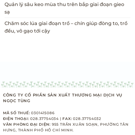
Quản lý sâu keo mùa thu trên bắp giai đoạn gieo
sạ
Chăm sóc lúa giai đoạn trổ – chín giúp đòng to, trổ
đều, vô gạo tới cậy
CÔNG TY CỔ PHẦN SẢN XUẤT THƯƠNG MẠI DỊCH VỤ
NGỌC TÙNG
MÃ SỐ THUẾ:
0301415086
ĐIỆN THOẠI:
028.37754034 |
FAX:
028.37754032
VĂN PHÒNG ĐẠI DIỆN:
955 TRẦN XUÂN SOẠN, PHƯỜNG TÂN
HƯNG, THÀNH PHỐ HỒ CHÍ MINH.