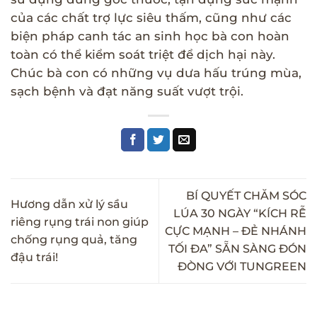
của các chất trợ lực siêu thấm, cũng như các
biện pháp canh tác an sinh học bà con hoàn
toàn có thể kiểm soát triệt để dịch hại này.
Chúc bà con có những vụ dưa hấu trúng mùa,
sạch bệnh và đạt năng suất vượt trội.
BÍ QUYẾT CHĂM SÓC
Hương dẫn xử lý sầu
LÚA 30 NGÀY “KÍCH RỄ
riêng rụng trái non giúp
CỰC MẠNH – ĐẺ NHÁNH
chống rụng quả, tăng
TỐI ĐA” SẴN SÀNG ĐÓN
đậu trái!
ĐÒNG VỚI TUNGREEN