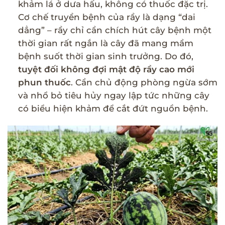
khảm lá ở dưa hấu, không có thuốc đặc trị.
Cơ chế truyền bệnh của rầy là dạng “dai
dẳng” – rầy chỉ cần chích hút cây bệnh một
thời gian rất ngắn là cây đã mang mầm
bệnh suốt thời gian sinh trưởng. Do đó,
tuyệt đối không đợi mật độ rầy cao mới
phun thuốc
. Cần chủ động phòng ngừa sớm
và nhổ bỏ tiêu hủy ngay lập tức những cây
có biểu hiện khảm để cắt đứt nguồn bệnh.