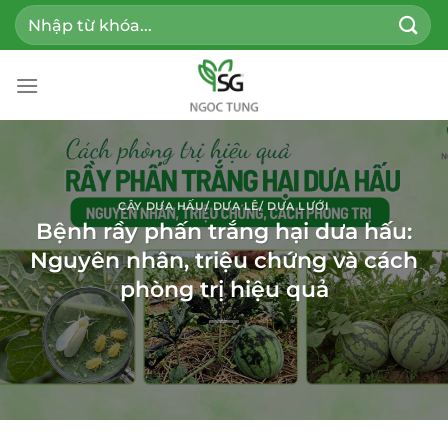
Bỏ
Tìm
qua
kiếm:
nội
dung
CÂY DƯA HẤU/ DƯA LÊ/ DƯA LƯỚI
Bệnh rầy phấn trắng hại dưa hấu:
Nguyên nhân, triệu chứng và cách
phòng trị hiệu quả