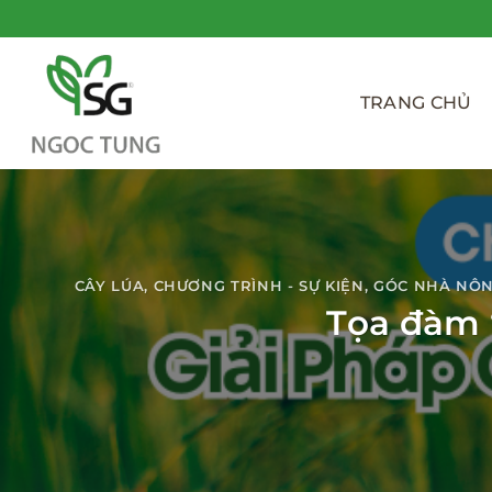
Bỏ
qua
nội
dung
TRANG CHỦ
CÂY LÚA
,
CHƯƠNG TRÌNH - SỰ KIỆN
,
GÓC NHÀ NÔ
Tọa đàm “