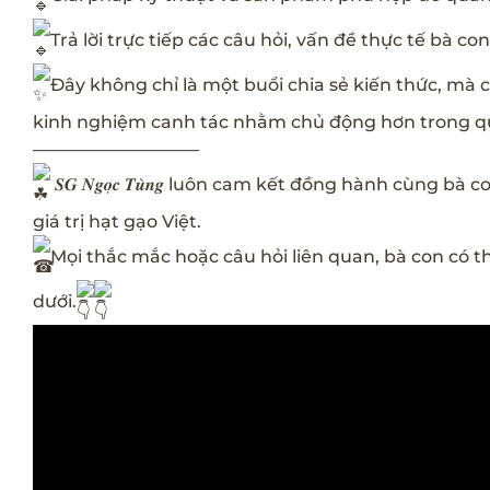
Trả lời trực tiếp các câu hỏi, vấn đề thực tế bà c
Đây không chỉ là một buổi chia sẻ kiến thức, mà c
kinh nghiệm canh tác nhằm chủ động hơn trong q
—————————–
𝑺𝑮 𝑵𝒈𝒐̣𝒄 𝑻𝒖̀𝒏𝒈 luôn cam kết đồng hành cùng
giá trị hạt gạo Việt.
Mọi thắc mắc hoặc câu hỏi liên quan, bà con có th
dưới.