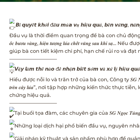
𝘽𝒊́ 𝙦𝙪𝙮𝒆̂́𝙩 𝙠𝙝𝒐̛̉𝙞 đ𝒂̂̀𝙪 𝙢𝒖̀𝙖 𝙫𝒖̣ 𝙝𝙞𝒆̣̂𝙪 𝙦𝙪𝒂̉, 𝙗𝒆̂̀𝙣 𝙫𝒖̛̃𝙣𝙜, 𝙣𝒂̆
Đầu vụ là thời điểm quan trọng để bà con chủ động phò
𝒐̂́𝒄 𝒃𝒖̛𝒐̛𝒖 𝒗𝒂̀𝒏𝒈, 𝒉𝒊𝒆̣̂𝒏 𝒕𝒖̛𝒐̛̣𝒏𝒈 𝒍𝒖́𝒂 𝒄𝒉𝒆̂́𝒕 𝒗𝒖
giúp bà con tiết kiệm chi phí, hạn chế rủi ro và đạt 
—————————–
𝙑𝒂̣̂𝙮 𝙡𝒂̀𝙢 𝙩𝙝𝒆̂́ 𝙣𝒂̀𝙤 đ𝒆̂̉ 𝙣𝙝𝒂̣̂𝙣 𝙗𝙞𝒆̂́𝙩 𝙨𝒐̛́𝙢 𝙫𝒂̀ 𝙭𝒖̛̉ 𝙡𝒚́ 𝙝𝙞𝒆̣̂𝙪 𝙦𝙪
Hiểu được nỗi lo và trăn trở của bà con, Công ty 𝑺𝑮 𝑵𝒈𝒐̣𝒄 𝑻𝒖̀
𝒕𝒓𝒆̂𝒏 𝒄𝒂̂𝒚 𝒍𝒖́𝒂”, nơi tập hợp những kiến thức th
chứng hiệu quả.
—————————–
Tại buổi tọa đàm, các chuyên gia của 𝑺𝑮 𝑵𝒈𝒐̣𝒄 𝑻𝒖̀𝒏
Những loại dịch hại phổ biến đầu vụ, nguyên nhân
Giải pháp kỹ thuật và sản phẩm phù hợp để quản l