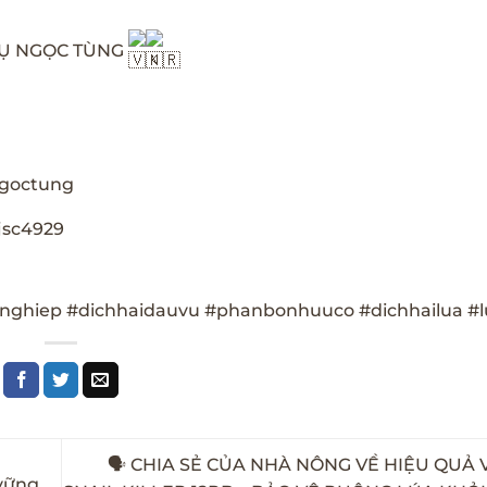
VỤ NGỌC TÙNG
ngoctung
jsc4929
nghiep
#dichhaidauvu
#phanbonhuuco
#dichhailua
#
🗣 CHIA SẺ CỦA NHÀ NÔNG VỀ HIỆU QUẢ 
vững