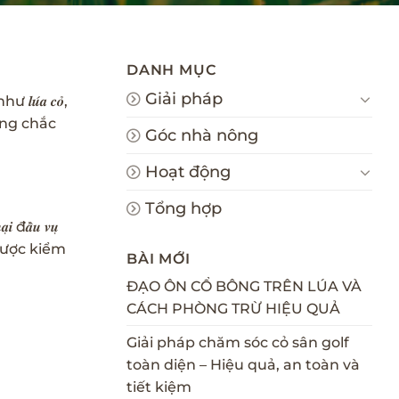
DANH MỤC
Giải pháp
́𝒂 𝒄𝒐̉,
ng vững chắc
Góc nhà nông
Hoạt động
Tổng hợp
̂̀𝒖 𝒗𝒖̣
ã được kiểm
BÀI MỚI
ĐẠO ÔN CỔ BÔNG TRÊN LÚA VÀ
CÁCH PHÒNG TRỪ HIỆU QUẢ
Giải pháp chăm sóc cỏ sân golf
toàn diện – Hiệu quả, an toàn và
tiết kiệm