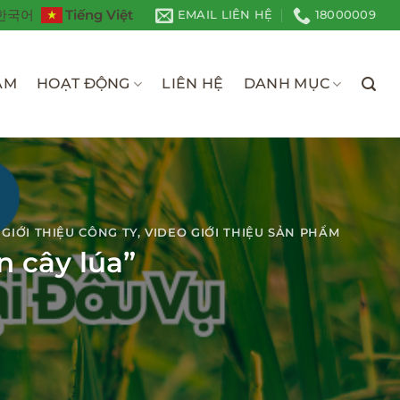
Tiếng Việt
한국어
EMAIL LIÊN HỆ
18000009
ÀM
HOẠT ĐỘNG
LIÊN HỆ
DANH MỤC
 GIỚI THIỆU CÔNG TY
,
VIDEO GIỚI THIỆU SẢN PHẨM
n cây lúa”