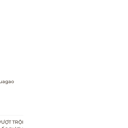
luagao
VƯỢT TRỘI