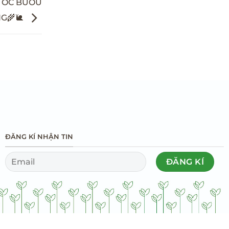
I ỐC BƯƠU
G🌾🐌
ĐĂNG KÍ NHẬN TIN