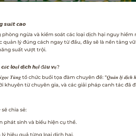
𝙜 𝙨𝙪𝒂̂́𝙩 𝙘𝙖𝙤
ng ngừa và kiểm soát các loại dịch hại nguy hiểm như 𝒍𝒖
̃𝒏𝒈 𝒔𝒂𝒖 𝒌𝒉𝒊 𝒔𝒂̣… Nếu được quản lý đúng cách ngay từ đầu, đây sẽ là nền tả
năng suất vượt trội.
̉ 𝙘𝒂́𝙘 𝙡𝙤𝒂̣𝙞 𝙙𝒊̣𝙘𝙝 𝙝𝒂̣𝙞 đ𝒂̂̀𝙪 𝙫𝒖̣?
𝒏𝒈 tổ chức buổi tọa đàm chuyên đề: “𝑸𝒖𝒂̉𝒏 𝒍𝒚́ 𝒅𝒊̣𝒄𝒉 𝒉𝒂̣𝒊 đ
ực tiễn, lời khuyên từ chuyên gia, và các giải pháp canh tác đ
𝒈 sẽ chia sẻ:
 phát sinh và biểu hiện cụ thể.
ý hiệu quả từng loại dịch hại.