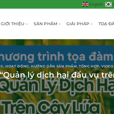
English
GIỚI THIỆU
SẢN PHẨM
GIẢI PHÁP
TOẠ Đ
NG
,
HOẠT ĐỘNG
,
HƯỚNG DẪN SẢN PHẨM
,
TỔNG HỢP
,
VIDEO
Quản lý dịch hại đầu vụ trê