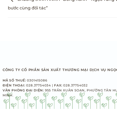
bước cùng đối tác”
CÔNG TY CỔ PHẦN SẢN XUẤT THƯƠNG MẠI DỊCH VỤ NGỌ
MÃ SỐ THUẾ:
0301415086
ĐIỆN THOẠI:
028.37754034 |
FAX:
028.37754032
VĂN PHÒNG ĐẠI DIỆN:
955 TRẦN XUÂN SOẠN, PHƯỜNG TÂN H
MINH.