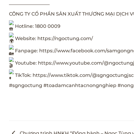
————————–
CÔNG TY CỔ PHẦN SẢN XUẤT THƯƠNG MẠI DỊCH 
Hotline: 1800 0009
Website:
https://ngoctung.com/
Fanpage:
https://www.facebook.com/samgong
Youtube:
https://www.youtube.com/@ngoctung
TikTok:
https://www.tiktok.com/@sgngoctungjsc
#sgngoctung
#toadamcanhtacnongnghiep
#nong
Chương trình HNKH “Đồng hành – Ngọc Tùng 