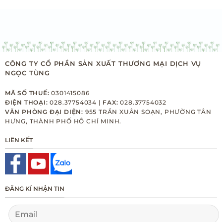
CÔNG TY CỔ PHẦN SẢN XUẤT THƯƠNG MẠI DỊCH VỤ
NGỌC TÙNG
MÃ SỐ THUẾ:
0301415086
ĐIỆN THOẠI:
028.37754034 |
FAX:
028.37754032
VĂN PHÒNG ĐẠI DIỆN:
955 TRẦN XUÂN SOẠN, PHƯỜNG TÂN
HƯNG, THÀNH PHỐ HỒ CHÍ MINH.
LIÊN KẾT
ĐĂNG KÍ NHẬN TIN