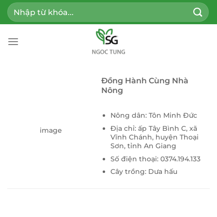
Bỏ
Tìm
qua
kiếm:
nội
dung
Đồng Hành Cùng Nhà
Nông
Nông dân: Tôn Minh Đức
Địa chỉ: ấp Tây Bình C, xã
image
Vĩnh Chánh, huyện Thoại
Sơn, tỉnh An Giang
Số điện thoại: 0374.194.133
Cây trồng: Dưa hấu