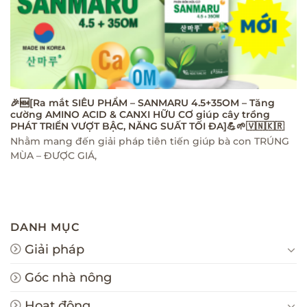
🎉🆕[Ra mắt SIÊU PHẨM – SANMARU 4.5+35OM – Tăng
cường AMINO ACID & CANXI HỮU CƠ giúp cây trồng
PHÁT TRIỂN VƯỢT BẬC, NĂNG SUẤT TỐI ĐA]💪🌱🇻🇳🇰🇷
Nhằm mang đến giải pháp tiên tiến giúp bà con TRÚNG
MÙA – ĐƯỢC GIÁ,
DANH MỤC
Giải pháp
Góc nhà nông
Hoạt động