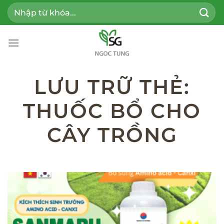
Bỏ
Tìm
qua
kiếm:
nội
dung
LƯU TRỮ THẺ:
THUỐC BỔ CHO
CÂY TRỒNG