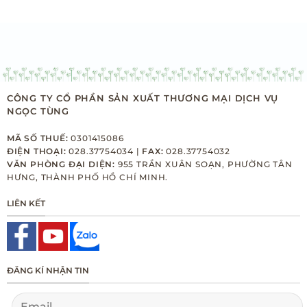
CÔNG TY CỔ PHẦN SẢN XUẤT THƯƠNG MẠI DỊCH VỤ
NGỌC TÙNG
MÃ SỐ THUẾ:
0301415086
ĐIỆN THOẠI:
028.37754034 |
FAX:
028.37754032
VĂN PHÒNG ĐẠI DIỆN:
955 TRẦN XUÂN SOẠN, PHƯỜNG TÂN
HƯNG, THÀNH PHỐ HỒ CHÍ MINH.
LIÊN KẾT
ĐĂNG KÍ NHẬN TIN