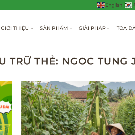
English
GIỚI THIỆU
SẢN PHẨM
GIẢI PHÁP
TOẠ Đ
U TRỮ THẺ:
NGOC TUNG 