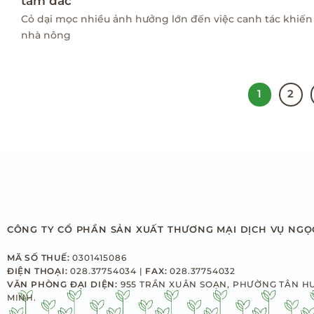
tâm đắc
Cỏ dại mọc nhiều ảnh hưởng lớn đến việc canh tác khiến
nhà nông
1
2
CÔNG TY CỔ PHẦN SẢN XUẤT THƯƠNG MẠI DỊCH VỤ NGỌ
MÃ SỐ THUẾ:
0301415086
ĐIỆN THOẠI:
028.37754034 |
FAX:
028.37754032
VĂN PHÒNG ĐẠI DIỆN:
955 TRẦN XUÂN SOẠN, PHƯỜNG TÂN H
MINH.