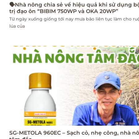
🗣Nhà nông chia sẻ về hiệu quả khi sử dụng b
trị đạo ôn “BIBIM 750WP và OKA 20WP”
Từ ngày xuống giống tới nay mưa bão liên tục làm cho r
lúa của
SG-METOLA 960EC – Sạch cỏ, nhẹ công, nhà n