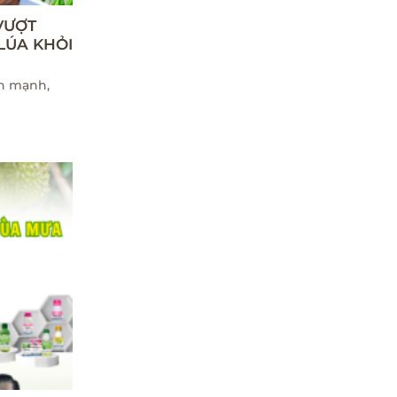
VƯỢT
 LÚA KHỎI
ển mạnh,