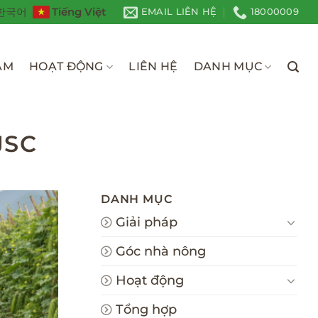
Tiếng Việt
한국어
EMAIL LIÊN HỆ
18000009
ÀM
HOẠT ĐỘNG
LIÊN HỆ
DANH MỤC
JSC
DANH MỤC
Giải pháp
Góc nhà nông
Hoạt động
Tổng hợp