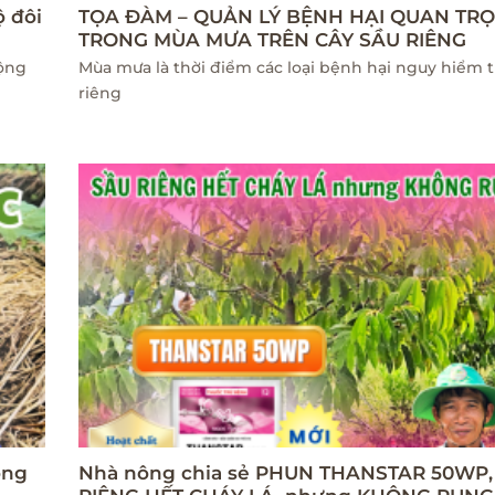
ộ đôi
TỌA ĐÀM – QUẢN LÝ BỆNH HẠI QUAN TR
TRONG MÙA MƯA TRÊN CÂY SẦU RIÊNG
uộng
Mùa mưa là thời điểm các loại bệnh hại nguy hiểm t
riêng
ông
Nhà nông chia sẻ PHUN THANSTAR 50WP,