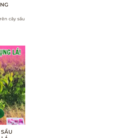
ỌNG
rên cây sầu
 SẦU