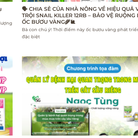
ụ
🗣 CHIA SẺ CỦA NHÀ NÔNG VỀ HIỆU QUẢ 
TRỘI SNAIL KILLER 12RB – BẢO VỆ RUỘNG
ỐC BƯƠU VÀNG🌾🐌
 lượng
Bà con chú ý! Thời điểm này ốc bươu vàng phát tri
đặc biệt