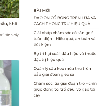
BÀI MỚI
ĐẠO ÔN CỔ BÔNG TRÊN LÚA VÀ
 bầu, khổ
CÁCH PHÒNG TRỪ HIỆU QUẢ
Giải pháp chăm sóc cỏ sân golf
trĩ Hình.rầy
toàn diện – Hiệu quả, an toàn và
tiết kiệm
Bọ trĩ hại xoài: dấu hiệu và thuốc
đặc trị hiệu quả
Quản lý sâu keo mùa thu trên
bắp giai đoạn gieo sạ
Chăm sóc lúa giai đoạn trổ – chín
giúp đòng to, trổ đều, vô gạo tới
cậy