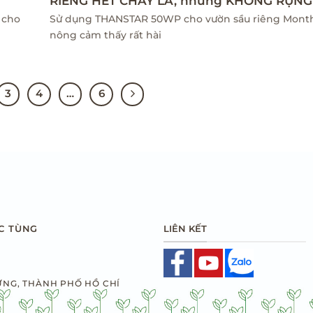
RIÊNG HẾT CHÁY LÁ, nhưng KHÔNG RỤNG
 cho
Sử dụng THANSTAR 50WP cho vườn sầu riêng Mont
nông cảm thấy rất hài
3
4
…
6
LIÊN KẾT
C TÙNG
ƯNG, THÀNH PHỐ HỒ CHÍ