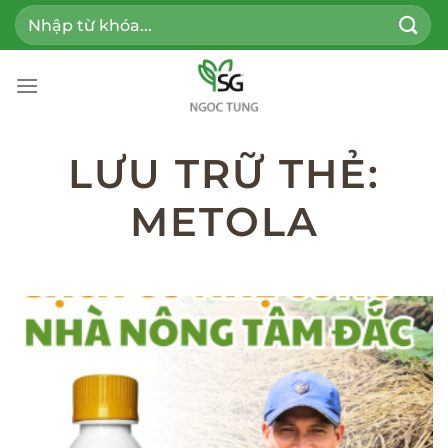
Bỏ
Tìm
qua
kiếm:
nội
dung
LƯU TRỮ THẺ:
METOLA