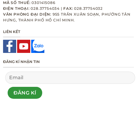
MÃ SỐ THUẾ:
0301415086
ĐIỆN THOẠI:
028.37754034 |
FAX:
028.37754032
VĂN PHÒNG ĐẠI DIỆN:
955 TRẦN XUÂN SOẠN, PHƯỜNG TÂN
HƯNG, THÀNH PHỐ HỒ CHÍ MINH.
LIÊN KẾT
ĐĂNG KÍ NHẬN TIN