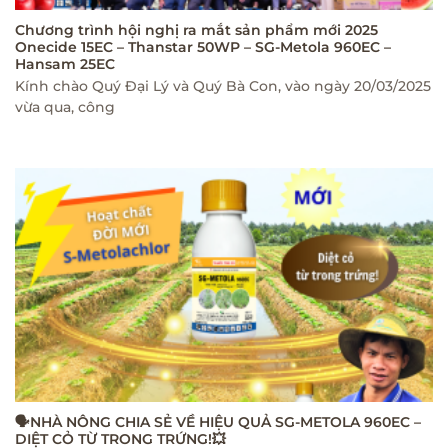
Chương trình hội nghị ra mắt sản phẩm mới 2025
Onecide 15EC – Thanstar 50WP – SG-Metola 960EC –
Hansam 25EC
Kính chào Quý Đại Lý và Quý Bà Con, vào ngày 20/03/2025
vừa qua, công
🗣NHÀ NÔNG CHIA SẺ VỀ HIỆU QUẢ SG-METOLA 960EC –
DIỆT CỎ TỪ TRONG TRỨNG!💥