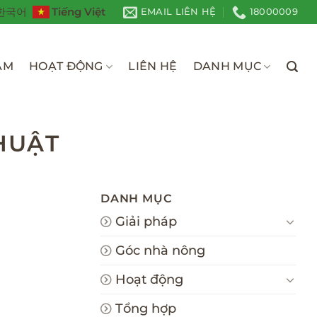
Tiếng Việt
한국어
EMAIL LIÊN HỆ
18000009
ÀM
HOẠT ĐỘNG
LIÊN HỆ
DANH MỤC
HUẬT
DANH MỤC
Giải pháp
Góc nhà nông
Hoạt động
Tổng hợp