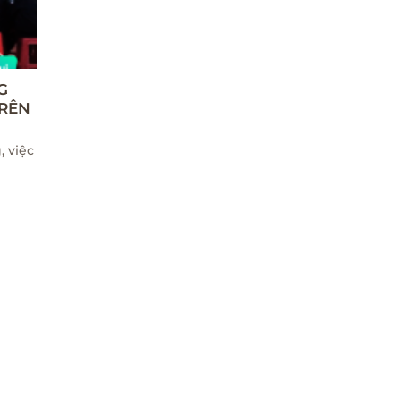
G
TRÊN
 việc