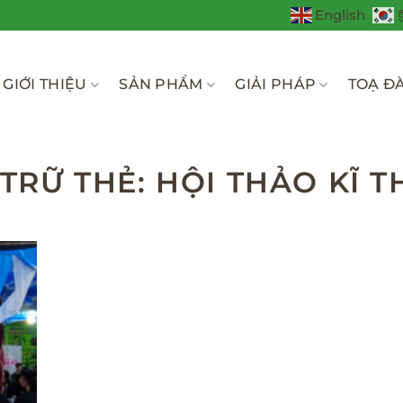
English
GIỚI THIỆU
SẢN PHẨM
GIẢI PHÁP
TOẠ Đ
 TRỮ THẺ:
HỘI THẢO KĨ T