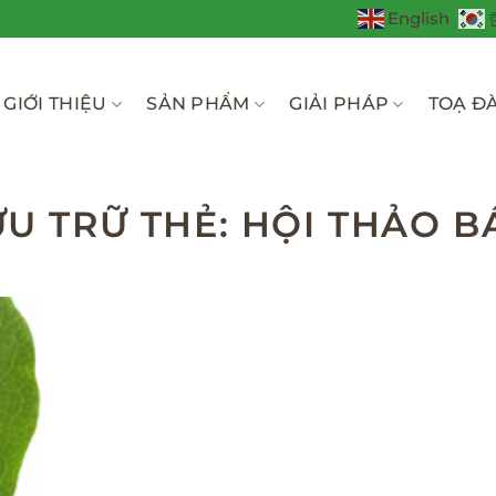
English
GIỚI THIỆU
SẢN PHẨM
GIẢI PHÁP
TOẠ Đ
ƯU TRỮ THẺ:
HỘI THẢO B