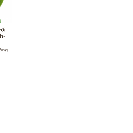
ới
nh-
công