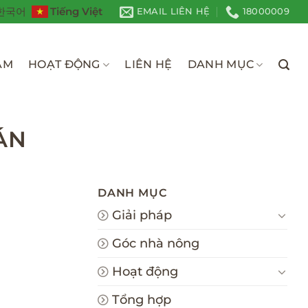
Tiếng Việt
한국어
EMAIL LIÊN HỆ
18000009
ÀM
HOẠT ĐỘNG
LIÊN HỆ
DANH MỤC
ÁN
DANH MỤC
Giải pháp
Góc nhà nông
Hoạt động
Tổng hợp