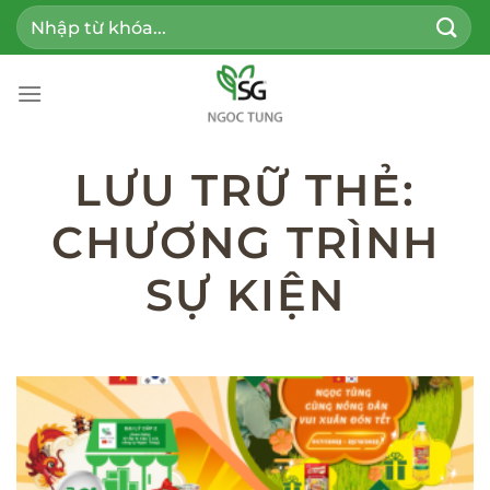
Bỏ
Tìm
qua
kiếm:
nội
dung
LƯU TRỮ THẺ:
CHƯƠNG TRÌNH
SỰ KIỆN