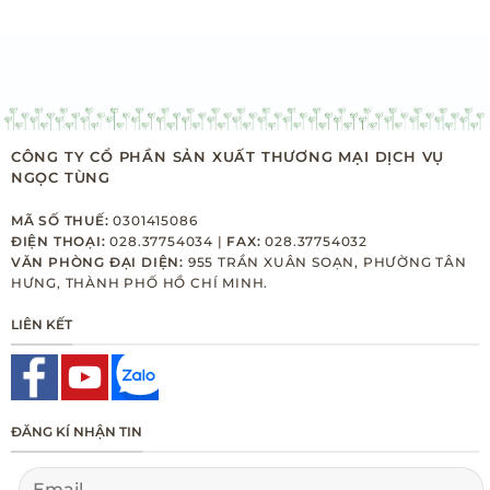
CÔNG TY CỔ PHẦN SẢN XUẤT THƯƠNG MẠI DỊCH VỤ
NGỌC TÙNG
MÃ SỐ THUẾ:
0301415086
ĐIỆN THOẠI:
028.37754034 |
FAX:
028.37754032
VĂN PHÒNG ĐẠI DIỆN:
955 TRẦN XUÂN SOẠN, PHƯỜNG TÂN
HƯNG, THÀNH PHỐ HỒ CHÍ MINH.
LIÊN KẾT
ĐĂNG KÍ NHẬN TIN