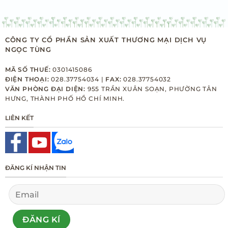
CÔNG TY CỔ PHẦN SẢN XUẤT THƯƠNG MẠI DỊCH VỤ
NGỌC TÙNG
MÃ SỐ THUẾ:
0301415086
ĐIỆN THOẠI:
028.37754034 |
FAX:
028.37754032
VĂN PHÒNG ĐẠI DIỆN:
955 TRẦN XUÂN SOẠN, PHƯỜNG TÂN
HƯNG, THÀNH PHỐ HỒ CHÍ MINH.
LIÊN KẾT
ĐĂNG KÍ NHẬN TIN