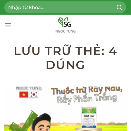
Bỏ
Tìm
qua
kiếm:
nội
dung
LƯU TRỮ THẺ:
4
DÚNG