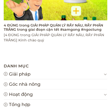
4 ĐÚNG trong GIẢI PHÁP QUẢN LÝ RẦY NÂU, RẦY PHẤN
TRẮNG trong giai đoạn cận tết #samgong #ngoctung
[4 ĐÚNG trong GIẢI PHÁP QUẢN LÝ RẦY NÂU, RẦY PHẤN
TRẮNG] Kính chào quý
DANH MỤC
Giải pháp
Góc nhà nông
Hoạt động
Tổng hợp