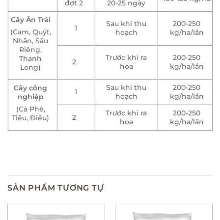
đợt 2
20-25 ngày
Cây Ăn Trái
Sau khi thu
200-250
1
(Cam, Quýt,
hoạch
kg/ha/lần
Nhãn, Sầu
Riêng,
Trước khi ra
200-250
Thanh
2
hoa
kg/ha/lần
Long)
Sau khi thu
200-250
Cây công
1
hoạch
kg/ha/lần
nghiệp
(Cà Phê,
Trước khi ra
200-250
2
Tiêu, Điều)
hoa
kg/ha/lần
SẢN PHẨM TƯƠNG TỰ