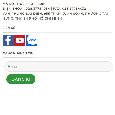
MÃ SỐ THUẾ:
0301415086
ĐIỆN THOẠI:
028.37754034 |
FAX:
028.37754032
VĂN PHÒNG ĐẠI DIỆN:
955 TRẦN XUÂN SOẠN, PHƯỜNG TÂN
HƯNG, THÀNH PHỐ HỒ CHÍ MINH.
LIÊN KẾT
ĐĂNG KÍ NHẬN TIN