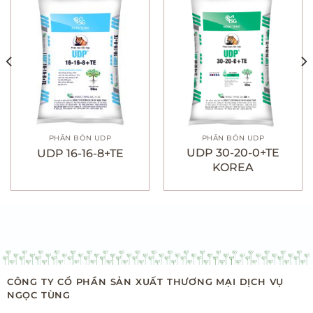
PHÂN BÓN UDP
PHÂN BÓN UDP
UDP 30-20-0+TE
UDP 16-16-8+TE
KOREA
CÔNG TY CỔ PHẦN SẢN XUẤT THƯƠNG MẠI DỊCH VỤ
NGỌC TÙNG