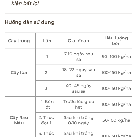
kiện bất lợi
Hướng dẫn sử dụng
Liều lượng
Cây trồng
Lần
Giai đoạn
bón
7-10 ngày sau
1
50- 100 kg/ha
sạ
18 -22 ngày sau
Cây lúa
2
100-150 kg/ha
sạ
40 -45 ngày
3
100-150 kg/ha
sau sạ
1. Bón
Trước lúc gieo
100-150 kg/ha
lót
hạt
Cây Rau
2. Thúc
Sau khi trồng
50-100 kg/ha
Màu
đợt 1
8-10 ngày
3. Thúc
Sau khi trồng
100-150 kg/ha