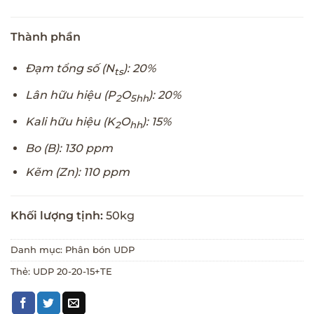
Thành phần
Đạm tổng số (N
): 20%
ts
Lân hữu hiệu (P
O
): 20%
2
5hh
Kali hữu hiệu (K
O
): 15%
2
hh
Bo (B): 130 ppm
Kẽm (Zn): 110 ppm
Khối lượng tịnh:
50kg
Danh mục:
Phân bón UDP
Thẻ:
UDP 20-20-15+TE