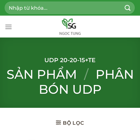
Bỏ
Tìm
qua
kiếm:
nội
dung
UDP 20-20-15+TE
SẢN PHẨM
/
PHÂN
BÓN UDP
BỘ LỌC