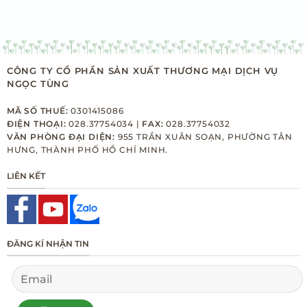
CÔNG TY CỔ PHẦN SẢN XUẤT THƯƠNG MẠI DỊCH VỤ
NGỌC TÙNG
MÃ SỐ THUẾ:
0301415086
ĐIỆN THOẠI:
028.37754034 |
FAX:
028.37754032
VĂN PHÒNG ĐẠI DIỆN:
955 TRẦN XUÂN SOẠN, PHƯỜNG TÂN
HƯNG, THÀNH PHỐ HỒ CHÍ MINH.
LIÊN KẾT
ĐĂNG KÍ NHẬN TIN