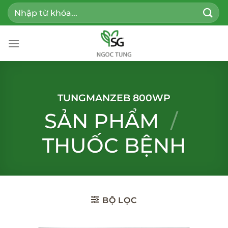
Bỏ
Tìm
qua
kiếm:
nội
dung
TUNGMANZEB 800WP
SẢN PHẨM
/
THUỐC BỆNH
BỘ LỌC