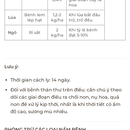
hoa
Bệnh lem
1,2-2
Khi lúa bắt đầu
Lúa
lép hạt
kg/ha
trổ_trổ đều
2
Khi tỷ lệ bệnh
Ngô
Rỉ sắt
kg/ha
đạt 5-10%
Lưu ý:
Thời gian cách ly: 14 ngày.
Đối với bệnh thán thư trên điều: cần chú ý theo
dõi các giai đoạn điều ra chồi non, nụ hoa, quả
non để xử lý kịp thời, nhất là khi thời tiết có ẩm
độ cao, sương mù nhiều.
PHÒNG TRỪ CÁC LOẠI NẤM BỆNH