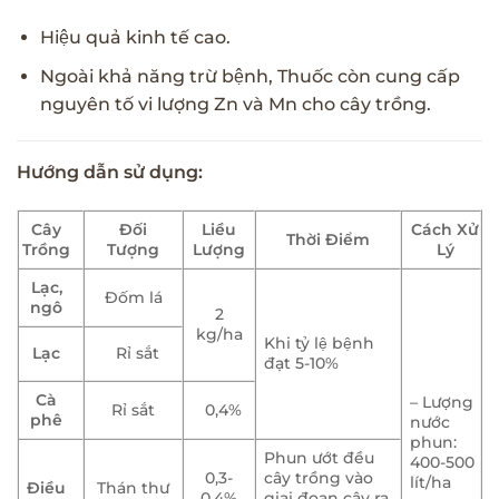
Hiệu quả kinh tế cao.
Ngoài khả năng trừ bệnh, Thuốc còn cung cấp
nguyên tố vi lượng Zn và Mn cho cây trồng.
Hướng dẫn sử dụng:
Cây
Đối
Liều
Cách Xử
Thời Điểm
Trồng
Tượng
Lượng
Lý
Lạc,
Đốm lá
ngô
2
kg/ha
Khi tỷ lệ bệnh
Lạc
Rỉ sắt
đạt 5-10%
Cà
– Lượng
Rỉ sắt
0,4%
phê
nước
phun:
Phun ướt đều
400-500
0,3-
cây trồng vào
lít/ha
Điều
Thán thư
0,4%
giai đoạn cây ra