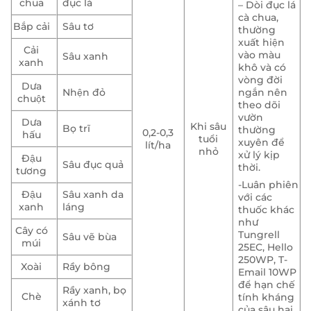
chua
đục lá
– Dòi đục lá
cà chua,
Bắp cải
Sâu tơ
thường
xuất hiện
Cải
vào màu
Sâu xanh
xanh
khô và có
vòng đời
Dưa
Nhện đỏ
ngắn nên
chuột
theo dõi
vườn
Dưa
Khi sâu
Bọ trĩ
thường
0,2-0,3
hấu
tuổi
xuyên để
lít/ha
nhỏ
xử lý kịp
Đậu
Sâu đục quả
thời.
tương
-Luân phiên
Đậu
Sâu xanh da
với các
xanh
láng
thuốc khác
như
Cây có
Tungrell
Sâu vẽ bùa
múi
25EC, Hello
250WP, T-
Xoài
Rầy bông
Email 10WP
để hạn chế
Rầy xanh, bọ
Chè
tính kháng
xánh tơ
của sâu hại