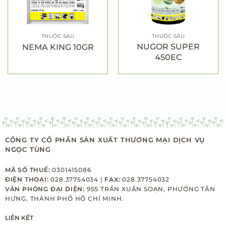
THUỐC SÂU
THUỐC SÂU
NUGOR SUPER
NEMA KING 10GR
450EC
CÔNG TY CỔ PHẦN SẢN XUẤT THƯƠNG MẠI DỊCH VỤ
NGỌC TÙNG
MÃ SỐ THUẾ:
0301415086
ĐIỆN THOẠI:
028.37754034 |
FAX:
028.37754032
VĂN PHÒNG ĐẠI DIỆN:
955 TRẦN XUÂN SOẠN, PHƯỜNG TÂN
HƯNG, THÀNH PHỐ HỒ CHÍ MINH.
LIÊN KẾT