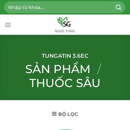
Bỏ
Tìm
qua
kiếm:
nội
dung
TUNGATIN 3.6EC
SẢN PHẨM
/
THUỐC SÂU
BỘ LỌC