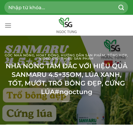
Bỏ
Tìm
qua
kiếm:
nội
dung
GÓC NHÀ NÔNG
,
HOẠT ĐỘNG
,
HƯỚNG DẪN SẢN PHẨM
,
TỔNG HỢP
,
VIDEO GIỚI THIỆU SẢN PHẨM
NHÀ NÔNG TÂM ĐẮC VỚI HIỆU QUẢ
SANMARU 4.5+35OM, LÚA XANH,
TỐT, MƯỚT, TRỔ BÔNG ĐẸP, CỨNG
LÚA#ngoctung