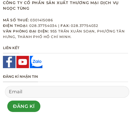
CÔNG TY CỔ PHẦN SẢN XUẤT THƯƠNG MẠI DỊCH VỤ
NGỌC TÙNG
MÃ SỐ THUẾ:
0301415086
ĐIỆN THOẠI:
028.37754034 |
FAX:
028.37754032
VĂN PHÒNG ĐẠI DIỆN:
955 TRẦN XUÂN SOẠN, PHƯỜNG TÂN
HƯNG, THÀNH PHỐ HỒ CHÍ MINH.
LIÊN KẾT
ĐĂNG KÍ NHẬN TIN