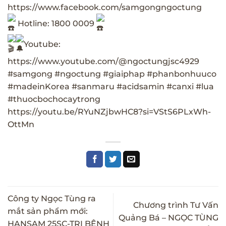
https://www.facebook.com/samgongngoctung
Hotline: 1800 0009
Youtube:
https://www.youtube.com/@ngoctungjsc4929
#samgong
#ngoctung
#giaiphap
#phanbonhuuco
#madeinKorea
#sanmaru
#acidsamin
#canxi
#lua
#thuocbochocaytrong
https://youtu.be/RYuNZjbwHC8?si=VStS6PLxWh-
OttMn
Công ty Ngọc Tùng ra
Chương trình Tư Vấn
mắt sản phẩm mới:
Quảng Bá – NGỌC TÙNG
HANSAM 25SC-TRỊ BỆNH