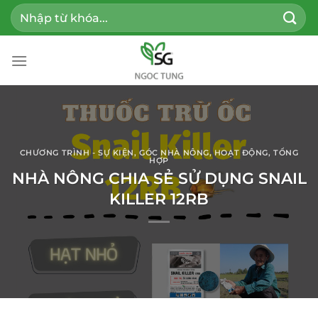
Bỏ
Tìm
qua
kiếm:
nội
dung
CHƯƠNG TRÌNH - SỰ KIỆN
,
GÓC NHÀ NÔNG
,
HOẠT ĐỘNG
,
TỔNG
HỢP
NHÀ NÔNG CHIA SẺ SỬ DỤNG SNAIL
KILLER 12RB