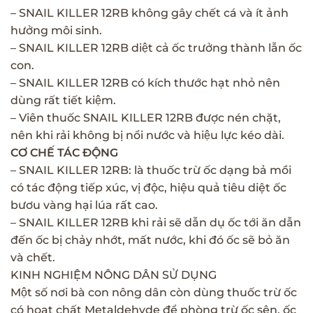
– SNAIL KILLER 12RB không gây chết cá và ít ảnh
hưởng môi sinh.
– SNAIL KILLER 12RB diệt cả ốc trưởng thành lẫn ốc
con.
– SNAIL KILLER 12RB có kích thước hạt nhỏ nên
dùng rất tiết kiệm.
– Viên thuốc SNAIL KILLER 12RB được nén chặt,
nên khi rải không bị nổi nước và hiệu lực kéo dài.
CƠ CHẾ TÁC ĐỘNG
– SNAIL KILLER 12RB: là thuốc trừ ốc dạng bả mồi
có tác động tiếp xúc, vị độc, hiệu quả tiêu diệt ốc
bươu vàng hại lúa rất cao.
– SNAIL KILLER 12RB khi rải sẽ dẫn dụ ốc tới ăn dẫn
đến ốc bị chảy nhớt, mất nước, khi đó ốc sẽ bỏ ăn
và chết.
KINH NGHIỆM NÔNG DÂN SỬ DỤNG
Một số nơi bà con nông dân còn dùng thuốc trừ ốc
có hoạt chất Metaldehyde để phòng trừ ốc sên, ốc