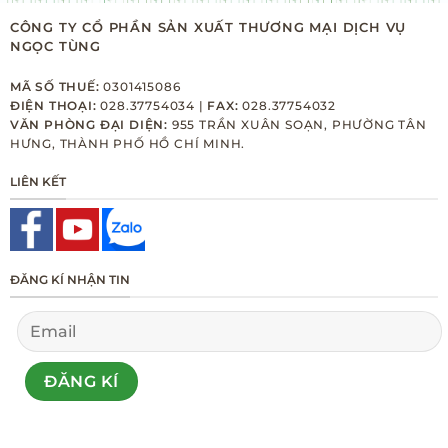
CÔNG TY CỔ PHẦN SẢN XUẤT THƯƠNG MẠI DỊCH VỤ
NGỌC TÙNG
MÃ SỐ THUẾ:
0301415086
ĐIỆN THOẠI:
028.37754034 |
FAX:
028.37754032
VĂN PHÒNG ĐẠI DIỆN:
955 TRẦN XUÂN SOẠN, PHƯỜNG TÂN
HƯNG, THÀNH PHỐ HỒ CHÍ MINH.
LIÊN KẾT
ĐĂNG KÍ NHẬN TIN