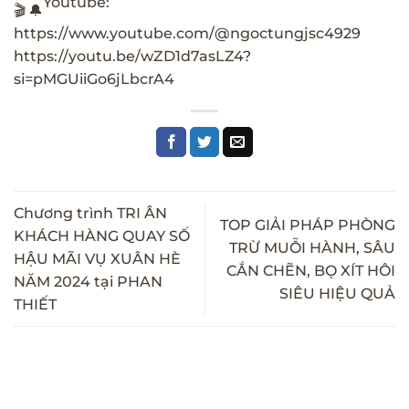
Youtube:
https://www.youtube.com/@ngoctungjsc4929
https://youtu.be/wZD1d7asLZ4?
si=pMGUiiGo6jLbcrA4
Chương trình TRI ÂN
TOP GIẢI PHÁP PHÒNG
KHÁCH HÀNG QUAY SỐ
TRỪ MUỖI HÀNH, SÂU
HẬU MÃI VỤ XUÂN HÈ
CẮN CHẼN, BỌ XÍT HÔI
NĂM 2024 tại PHAN
SIÊU HIỆU QUẢ
THIẾT