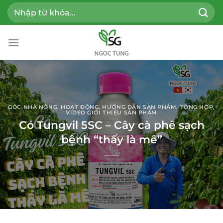
Bỏ
Tìm
qua
kiếm:
nội
dung
GÓC NHÀ NÔNG
,
HOẠT ĐỘNG
,
HƯỚNG DẪN SẢN PHẨM
,
TỔNG HỢP
,
VIDEO GIỚI THIỆU SẢN PHẨM
Có Tungvil 5SC – Cây cà phê sạch
bệnh “thấy là mê”