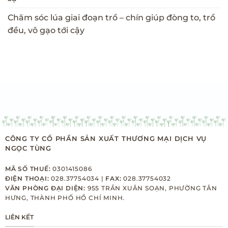
Chăm sóc lúa giai đoạn trổ – chín giúp đòng to, trổ
đều, vô gạo tới cậy
CÔNG TY CỔ PHẦN SẢN XUẤT THƯƠNG MẠI DỊCH VỤ
NGỌC TÙNG
MÃ SỐ THUẾ:
0301415086
ĐIỆN THOẠI:
028.37754034 |
FAX:
028.37754032
VĂN PHÒNG ĐẠI DIỆN:
955 TRẦN XUÂN SOẠN, PHƯỜNG TÂN
HƯNG, THÀNH PHỐ HỒ CHÍ MINH.
LIÊN KẾT