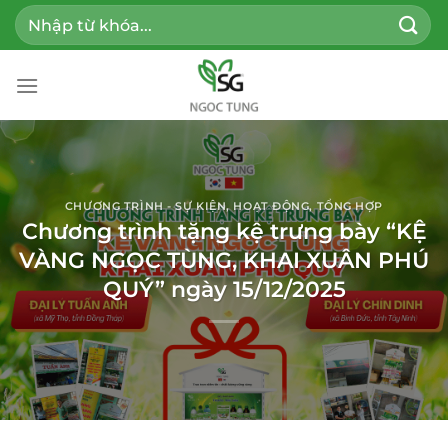
Bỏ
Tìm
qua
kiếm:
nội
dung
CHƯƠNG TRÌNH - SỰ KIỆN
,
HOẠT ĐỘNG
,
TỔNG HỢP
Chương trình tặng kệ trưng bày “KỆ
VÀNG NGỌC TÙNG, KHAI XUÂN PHÚ
QUÝ” ngày 15/12/2025