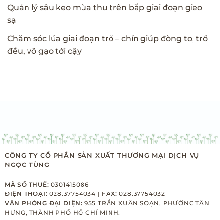
Quản lý sâu keo mùa thu trên bắp giai đoạn gieo
sạ
Chăm sóc lúa giai đoạn trổ – chín giúp đòng to, trổ
đều, vô gạo tới cậy
CÔNG TY CỔ PHẦN SẢN XUẤT THƯƠNG MẠI DỊCH VỤ
NGỌC TÙNG
MÃ SỐ THUẾ:
0301415086
ĐIỆN THOẠI:
028.37754034 |
FAX:
028.37754032
VĂN PHÒNG ĐẠI DIỆN:
955 TRẦN XUÂN SOẠN, PHƯỜNG TÂN
HƯNG, THÀNH PHỐ HỒ CHÍ MINH.