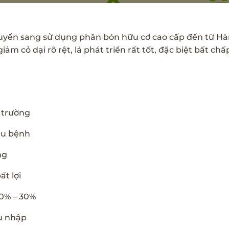
huyển sang sử dụng phân bón hữu cơ cao cấp đến từ Hà
 cỏ dại rõ rệt, lá phát triển rất tốt, đặc biệt bất chấp
 trường
sâu bệnh
ng
ất lợi
20% – 30%
u nhập