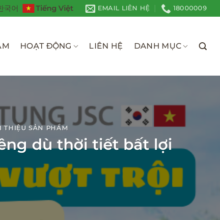
Tiếng Việt
한국어
EMAIL LIÊN HỆ
18000009
ÀM
HOẠT ĐỘNG
LIÊN HỆ
DANH MỤC
I THIỆU SẢN PHẨM
ng dù thời tiết bất lợi