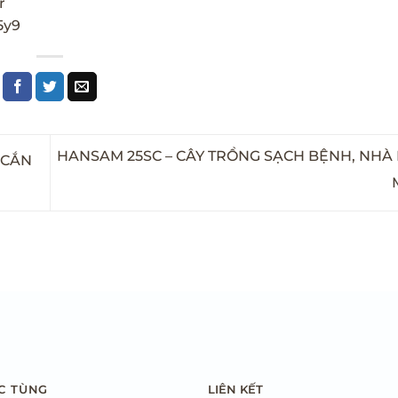
r
5y9
HANSAM 25SC – CÂY TRỒNG SẠCH BỆNH, NHÀ
 CẮN
LIÊN KẾT
C TÙNG