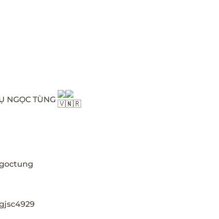
VỤ NGỌC TÙNG
ngoctung
gjsc4929