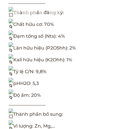
————————
𝚃𝚑à𝚗𝚑 𝚙𝚑ầ𝚗 đă𝚗𝚐 𝚔ý:
Chất hữu cơ: 70%
Đạm tổng số (Nts): 4%
Lân hữu hiệu (P2O5hh): 2%
Kali hữu hiệu (K2Ohh): 1%
Tỷ lệ C/N: 9,8%
pHH2O: 5,3
Độ ẩm: 20%
————————
Thành phần bổ sung:
Vi lượng: Zn, Mg,…