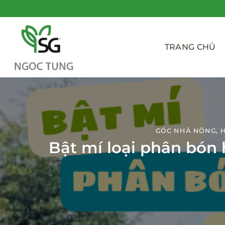
Bỏ
qua
nội
dung
TRANG CHỦ
GÓC NHÀ NÔNG
,
Bật mí loại phân bón h