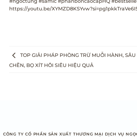
#ngoctung
#samic
#phanboncaocapHQ
#bestselle
https://youtu.be/XYMZD8KSYvw?si=pg1pkkTraVe6I
TOP GIẢI PHÁP PHÒNG TRỪ MUỖI HÀNH, SÂU
CHẼN, BỌ XÍT HÔI SIÊU HIỆU QUẢ
CÔNG TY CỔ PHẦN SẢN XUẤT THƯƠNG MẠI DỊCH VỤ NGỌ