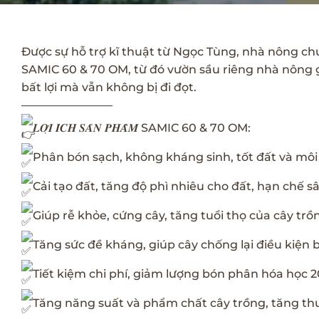
Được sự hỗ trợ kĩ thuật từ Ngọc Tùng, nhà nông c
SAMIC 60 & 70 OM, từ đó vườn sầu riêng nhà nông giảm
bất lợi mà vẫn không bị đi đọt.
————————
𝑳𝑶̛̣𝑰 𝑰́𝑪𝑯 𝑺𝑨̉𝑵 𝑷𝑯𝑨̂̉𝑴 SAMIC 60 & 70 OM:
Phân bón sạch, không kháng sinh, tốt đất và môi
Cải tạo đất, tăng độ phì nhiêu cho đất, hạn chế 
Giúp rễ khỏe, cứng cây, tăng tuổi thọ của cây trồ
Tăng sức đề kháng, giúp cây chống lại điều kiện b
Tiết kiệm chi phí, giảm lượng bón phân hóa học 
Tăng năng suất và phẩm chất cây trồng, tăng th