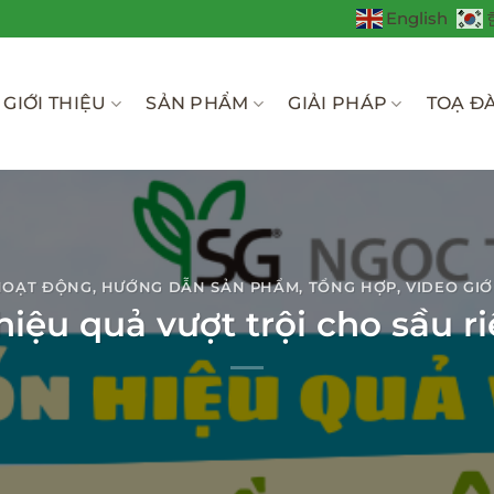
English
GIỚI THIỆU
SẢN PHẨM
GIẢI PHÁP
TOẠ Đ
HOẠT ĐỘNG
,
HƯỚNG DẪN SẢN PHẨM
,
TỔNG HỢP
,
VIDEO GIỚ
iệu quả vượt trội cho sầu riê