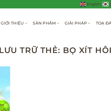
English
GIỚI THIỆU
SẢN PHẨM
GIẢI PHÁP
TOẠ Đ
LƯU TRỮ THẺ:
BỌ XÍT HÔ