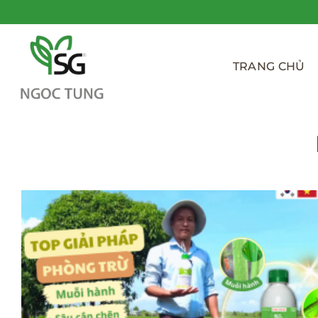
Bỏ
qua
nội
dung
TRANG CHỦ