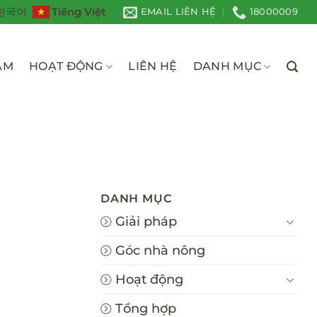
Tiếng Việt
한국어
EMAIL LIÊN HỆ
18000009
ÀM
HOẠT ĐỘNG
LIÊN HỆ
DANH MỤC
I
DANH MỤC
Giải pháp
Góc nhà nông
Hoạt động
Tổng hợp