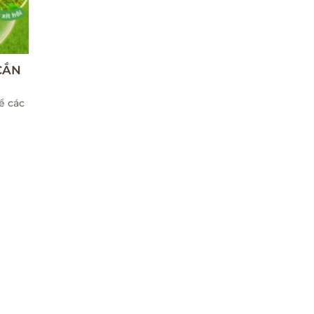
CẮN
ể các